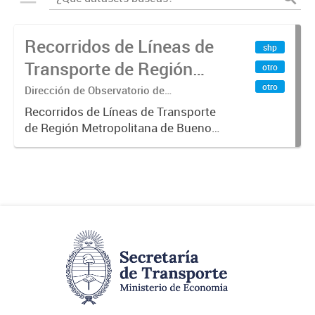
Recorridos de Líneas de
shp
Transporte de Región
otro
Metropolitana de
otro
Dirección de Observatorio de
Transporte, Estudio y Sistemas
Buenos Aires (RMBA)
Recorridos de Líneas de Transporte
de Región Metropolitana de Buenos
Aires (RMBA).-