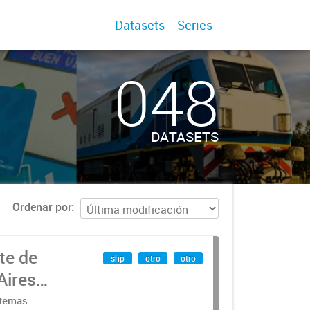
Datasets
Series
048
DATASETS
Ordenar por
te de
shp
otro
otro
Aires
stemas