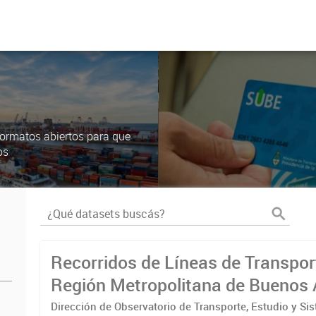
ormatos abiertos para que
os
Recorridos de Líneas de Transpor
Región Metropolitana de Buenos 
(RMBA)
Dirección de Observatorio de Transporte, Estudio y Si