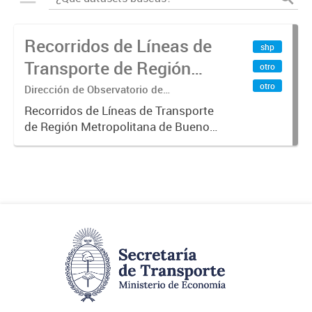
Recorridos de Líneas de
shp
Transporte de Región
otro
Metropolitana de
otro
Dirección de Observatorio de
Transporte, Estudio y Sistemas
Buenos Aires (RMBA)
Recorridos de Líneas de Transporte
de Región Metropolitana de Buenos
Aires (RMBA).-