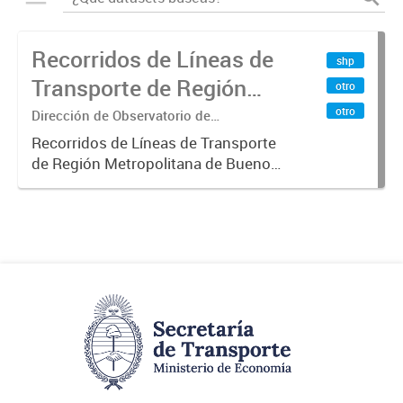
Recorridos de Líneas de
shp
Transporte de Región
otro
Metropolitana de
otro
Dirección de Observatorio de
Transporte, Estudio y Sistemas
Buenos Aires (RMBA)
Recorridos de Líneas de Transporte
de Región Metropolitana de Buenos
Aires (RMBA).-