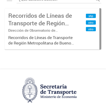
Recorridos de Líneas de
shp
Transporte de Región
otro
Metropolitana de
otro
Dirección de Observatorio de
Transporte, Estudio y Sistemas
Buenos Aires (RMBA)
Recorridos de Líneas de Transporte
de Región Metropolitana de Buenos
Aires (RMBA).-