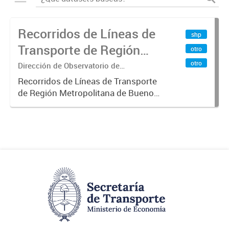
Recorridos de Líneas de
shp
Transporte de Región
otro
Metropolitana de
otro
Dirección de Observatorio de
Transporte, Estudio y Sistemas
Buenos Aires (RMBA)
Recorridos de Líneas de Transporte
de Región Metropolitana de Buenos
Aires (RMBA).-