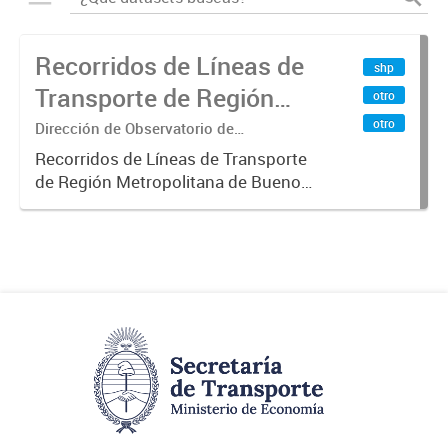
Recorridos de Líneas de
shp
Transporte de Región
otro
Metropolitana de
otro
Dirección de Observatorio de
Transporte, Estudio y Sistemas
Buenos Aires (RMBA)
Recorridos de Líneas de Transporte
de Región Metropolitana de Buenos
Aires (RMBA).-