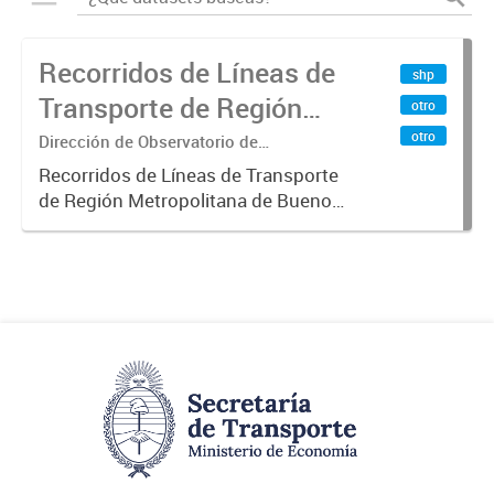
Recorridos de Líneas de
shp
Transporte de Región
otro
Metropolitana de
otro
Dirección de Observatorio de
Transporte, Estudio y Sistemas
Buenos Aires (RMBA)
Recorridos de Líneas de Transporte
de Región Metropolitana de Buenos
Aires (RMBA).-