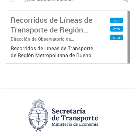
Recorridos de Líneas de
shp
Transporte de Región
otro
Metropolitana de
otro
Dirección de Observatorio de
Transporte, Estudio y Sistemas
Buenos Aires (RMBA)
Recorridos de Líneas de Transporte
de Región Metropolitana de Buenos
Aires (RMBA).-