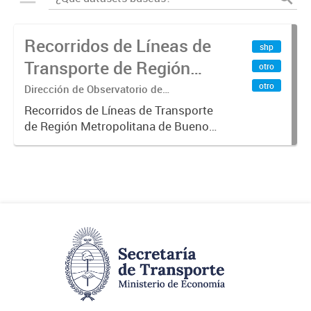
Recorridos de Líneas de
shp
Transporte de Región
otro
Metropolitana de
otro
Dirección de Observatorio de
Transporte, Estudio y Sistemas
Buenos Aires (RMBA)
Recorridos de Líneas de Transporte
de Región Metropolitana de Buenos
Aires (RMBA).-