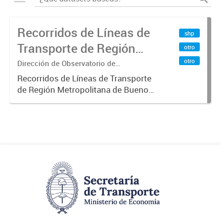
Recorridos de Líneas de
shp
Transporte de Región
otro
Metropolitana de
otro
Dirección de Observatorio de
Transporte, Estudio y Sistemas
Buenos Aires (RMBA)
Recorridos de Líneas de Transporte
de Región Metropolitana de Buenos
Aires (RMBA).-