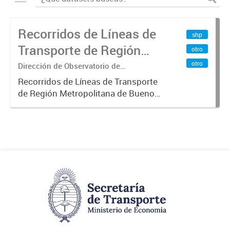
Recorridos de Líneas de
shp
Transporte de Región
otro
Metropolitana de
otro
Dirección de Observatorio de
Transporte, Estudio y Sistemas
Buenos Aires (RMBA)
Recorridos de Líneas de Transporte
de Región Metropolitana de Buenos
Aires (RMBA).-