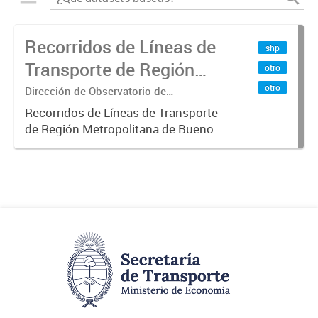
Recorridos de Líneas de
shp
Transporte de Región
otro
Metropolitana de
otro
Dirección de Observatorio de
Transporte, Estudio y Sistemas
Buenos Aires (RMBA)
Recorridos de Líneas de Transporte
de Región Metropolitana de Buenos
Aires (RMBA).-