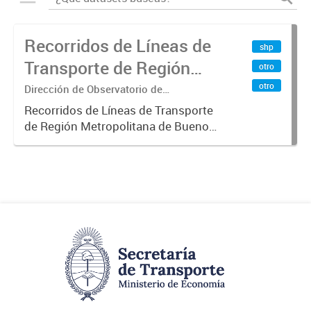
Recorridos de Líneas de
shp
Transporte de Región
otro
Metropolitana de
otro
Dirección de Observatorio de
Transporte, Estudio y Sistemas
Buenos Aires (RMBA)
Recorridos de Líneas de Transporte
de Región Metropolitana de Buenos
Aires (RMBA).-