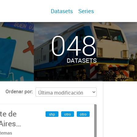
Datasets
Series
048
DATASETS
Ordenar por
te de
shp
otro
otro
Aires
stemas