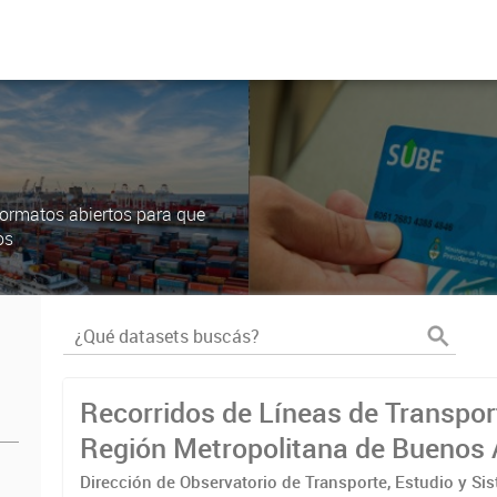
ormatos abiertos para que
os
Recorridos de Líneas de Transpor
Región Metropolitana de Buenos 
(RMBA)
Dirección de Observatorio de Transporte, Estudio y Si