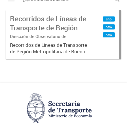
Recorridos de Líneas de
shp
Transporte de Región
otro
Metropolitana de
otro
Dirección de Observatorio de
Transporte, Estudio y Sistemas
Buenos Aires (RMBA)
Recorridos de Líneas de Transporte
de Región Metropolitana de Buenos
Aires (RMBA).-