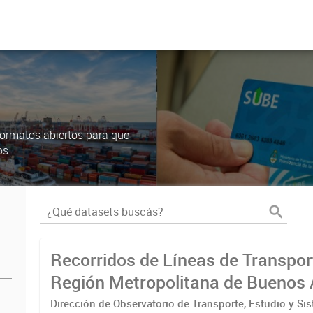
ormatos abiertos para que
os
Recorridos de Líneas de Transpor
Región Metropolitana de Buenos 
(RMBA)
Dirección de Observatorio de Transporte, Estudio y Si