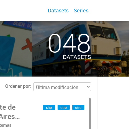
Datasets
Series
048
DATASETS
Ordenar por
te de
shp
otro
otro
Aires
stemas