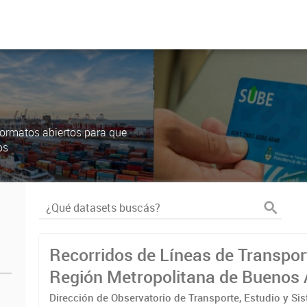
ormatos abiertos para que
os
Recorridos de Líneas de Transpor
Región Metropolitana de Buenos 
(RMBA)
Dirección de Observatorio de Transporte, Estudio y Si