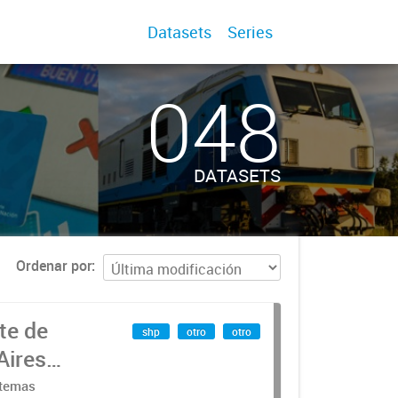
Datasets
Series
048
DATASETS
Ordenar por
te de
shp
otro
otro
Aires
stemas