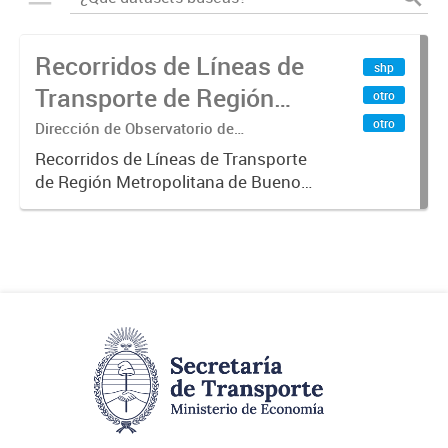
Recorridos de Líneas de
shp
Transporte de Región
otro
Metropolitana de
otro
Dirección de Observatorio de
Transporte, Estudio y Sistemas
Buenos Aires (RMBA)
Recorridos de Líneas de Transporte
de Región Metropolitana de Buenos
Aires (RMBA).-