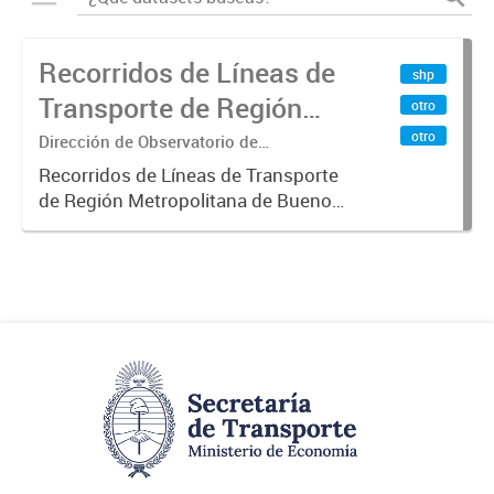
Recorridos de Líneas de
shp
Transporte de Región
otro
Metropolitana de
otro
Dirección de Observatorio de
Transporte, Estudio y Sistemas
Buenos Aires (RMBA)
Recorridos de Líneas de Transporte
de Región Metropolitana de Buenos
Aires (RMBA).-