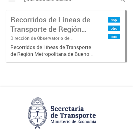
Recorridos de Líneas de
shp
Transporte de Región
otro
Metropolitana de
otro
Dirección de Observatorio de
Transporte, Estudio y Sistemas
Buenos Aires (RMBA)
Recorridos de Líneas de Transporte
de Región Metropolitana de Buenos
Aires (RMBA).-