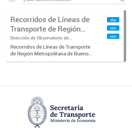
Recorridos de Líneas de
shp
Transporte de Región
otro
Metropolitana de
otro
Dirección de Observatorio de
Transporte, Estudio y Sistemas
Buenos Aires (RMBA)
Recorridos de Líneas de Transporte
de Región Metropolitana de Buenos
Aires (RMBA).-