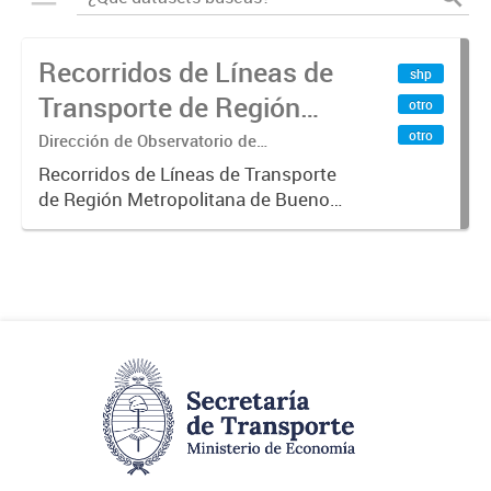
Recorridos de Líneas de
shp
Transporte de Región
otro
Metropolitana de
otro
Dirección de Observatorio de
Transporte, Estudio y Sistemas
Buenos Aires (RMBA)
Recorridos de Líneas de Transporte
de Región Metropolitana de Buenos
Aires (RMBA).-