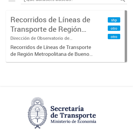
Recorridos de Líneas de
shp
Transporte de Región
otro
Metropolitana de
otro
Dirección de Observatorio de
Transporte, Estudio y Sistemas
Buenos Aires (RMBA)
Recorridos de Líneas de Transporte
de Región Metropolitana de Buenos
Aires (RMBA).-