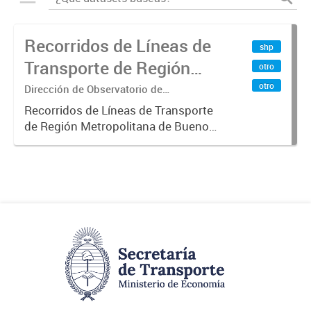
Recorridos de Líneas de
shp
Transporte de Región
otro
Metropolitana de
otro
Dirección de Observatorio de
Transporte, Estudio y Sistemas
Buenos Aires (RMBA)
Recorridos de Líneas de Transporte
de Región Metropolitana de Buenos
Aires (RMBA).-