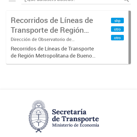
Recorridos de Líneas de
shp
Transporte de Región
otro
Metropolitana de
otro
Dirección de Observatorio de
Transporte, Estudio y Sistemas
Buenos Aires (RMBA)
Recorridos de Líneas de Transporte
de Región Metropolitana de Buenos
Aires (RMBA).-