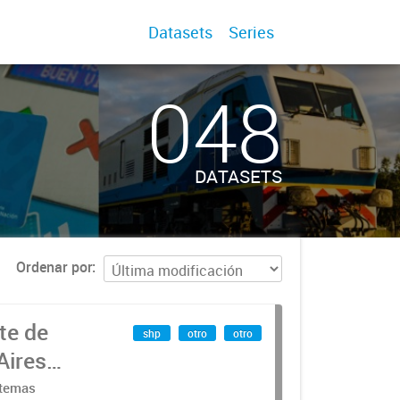
Datasets
Series
048
DATASETS
Ordenar por
te de
shp
otro
otro
Aires
stemas