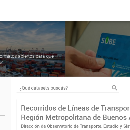
ormatos abiertos para que
os
Recorridos de Líneas de Transpor
Región Metropolitana de Buenos 
(RMBA)
Dirección de Observatorio de Transporte, Estudio y Si