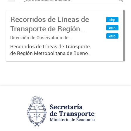
Recorridos de Líneas de
shp
Transporte de Región
otro
Metropolitana de
otro
Dirección de Observatorio de
Transporte, Estudio y Sistemas
Buenos Aires (RMBA)
Recorridos de Líneas de Transporte
de Región Metropolitana de Buenos
Aires (RMBA).-