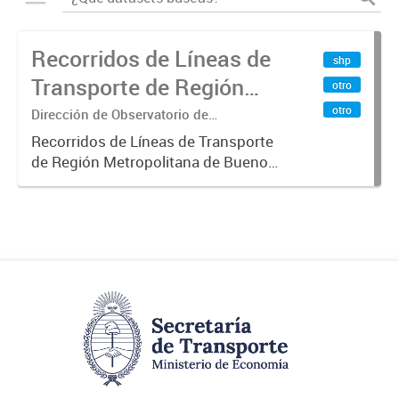
Recorridos de Líneas de
shp
Transporte de Región
otro
Metropolitana de
otro
Dirección de Observatorio de
Transporte, Estudio y Sistemas
Buenos Aires (RMBA)
Recorridos de Líneas de Transporte
de Región Metropolitana de Buenos
Aires (RMBA).-