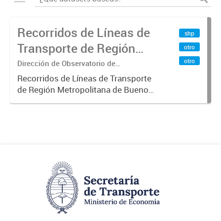
Recorridos de Líneas de
shp
Transporte de Región
otro
Metropolitana de
otro
Dirección de Observatorio de
Transporte, Estudio y Sistemas
Buenos Aires (RMBA)
Recorridos de Líneas de Transporte
de Región Metropolitana de Buenos
Aires (RMBA).-