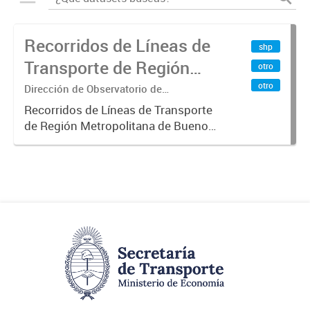
Recorridos de Líneas de
shp
Transporte de Región
otro
Metropolitana de
otro
Dirección de Observatorio de
Transporte, Estudio y Sistemas
Buenos Aires (RMBA)
Recorridos de Líneas de Transporte
de Región Metropolitana de Buenos
Aires (RMBA).-