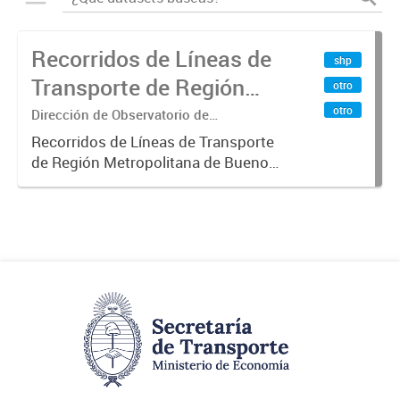
Recorridos de Líneas de
shp
Transporte de Región
otro
Metropolitana de
otro
Dirección de Observatorio de
Transporte, Estudio y Sistemas
Buenos Aires (RMBA)
Recorridos de Líneas de Transporte
de Región Metropolitana de Buenos
Aires (RMBA).-