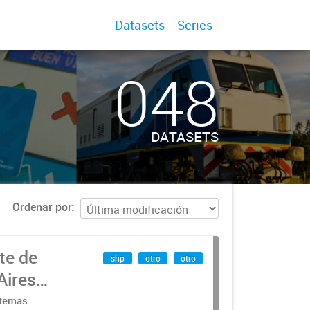
Datasets
Series
048
DATASETS
Ordenar por
te de
shp
otro
otro
Aires
stemas