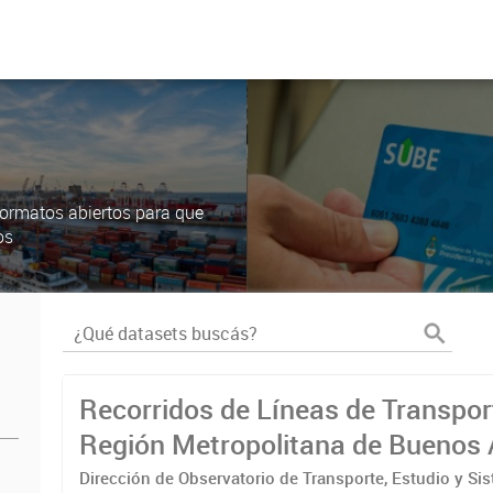
ormatos abiertos para que
os
Recorridos de Líneas de Transpor
Región Metropolitana de Buenos 
(RMBA)
Dirección de Observatorio de Transporte, Estudio y Si