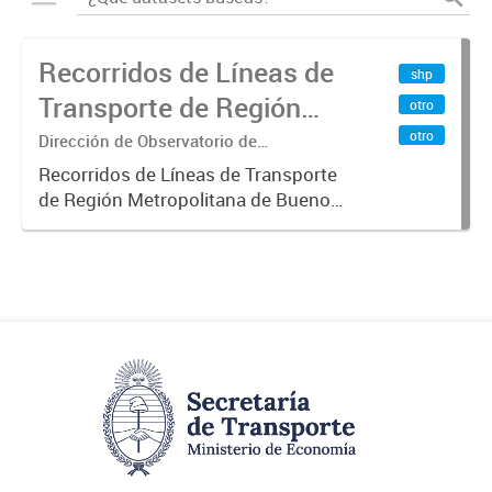
Recorridos de Líneas de
shp
Transporte de Región
otro
Metropolitana de
otro
Dirección de Observatorio de
Transporte, Estudio y Sistemas
Buenos Aires (RMBA)
Recorridos de Líneas de Transporte
de Región Metropolitana de Buenos
Aires (RMBA).-