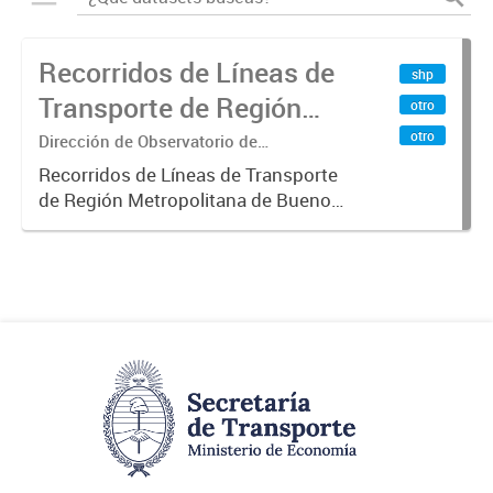
Recorridos de Líneas de
shp
Transporte de Región
otro
Metropolitana de
otro
Dirección de Observatorio de
Transporte, Estudio y Sistemas
Buenos Aires (RMBA)
Recorridos de Líneas de Transporte
de Región Metropolitana de Buenos
Aires (RMBA).-