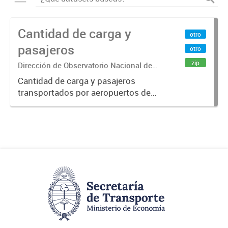
Cantidad de carga y
otro
pasajeros
otro
zip
Dirección de Observatorio Nacional de
Transporte
Cantidad de carga y pasajeros
transportados por aeropuertos de
la República Argentina. Fuente: Sig
Planificación. Año 2015.-