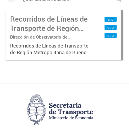
Recorridos de Líneas de
shp
Transporte de Región
otro
Metropolitana de
otro
Dirección de Observatorio de
Transporte, Estudio y Sistemas
Buenos Aires (RMBA)
Recorridos de Líneas de Transporte
de Región Metropolitana de Buenos
Aires (RMBA).-