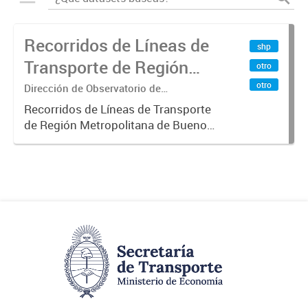
Recorridos de Líneas de
shp
Transporte de Región
otro
Metropolitana de
otro
Dirección de Observatorio de
Transporte, Estudio y Sistemas
Buenos Aires (RMBA)
Recorridos de Líneas de Transporte
de Región Metropolitana de Buenos
Aires (RMBA).-