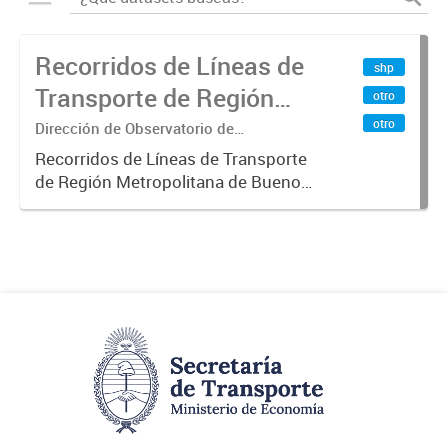
Recorridos de Líneas de
shp
Transporte de Región
otro
Metropolitana de
otro
Dirección de Observatorio de
Transporte, Estudio y Sistemas
Buenos Aires (RMBA)
Recorridos de Líneas de Transporte
de Región Metropolitana de Buenos
Aires (RMBA).-