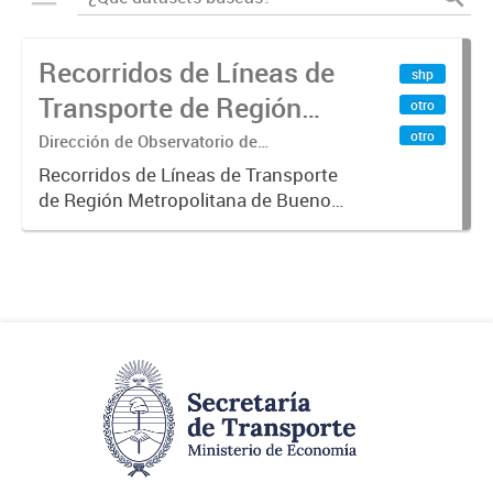
Recorridos de Líneas de
shp
Transporte de Región
otro
Metropolitana de
otro
Dirección de Observatorio de
Transporte, Estudio y Sistemas
Buenos Aires (RMBA)
Recorridos de Líneas de Transporte
de Región Metropolitana de Buenos
Aires (RMBA).-