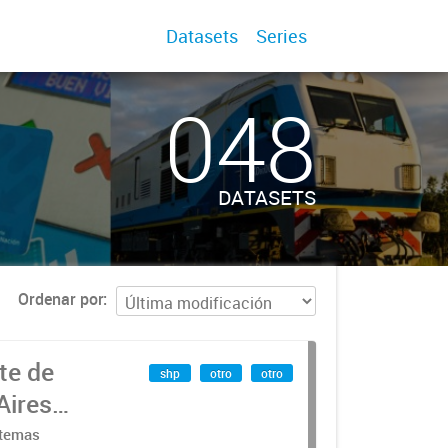
Datasets
Series
048
DATASETS
Ordenar por
te de
shp
otro
otro
Aires
stemas