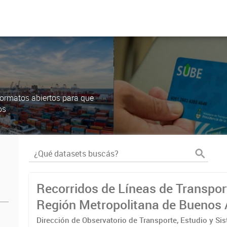
ormatos abiertos para que
os
Recorridos de Líneas de Transpor
Región Metropolitana de Buenos 
(RMBA)
Dirección de Observatorio de Transporte, Estudio y Si