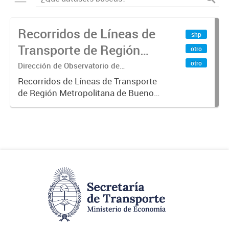
Recorridos de Líneas de
shp
Transporte de Región
otro
Metropolitana de
otro
Dirección de Observatorio de
Transporte, Estudio y Sistemas
Buenos Aires (RMBA)
Recorridos de Líneas de Transporte
de Región Metropolitana de Buenos
Aires (RMBA).-