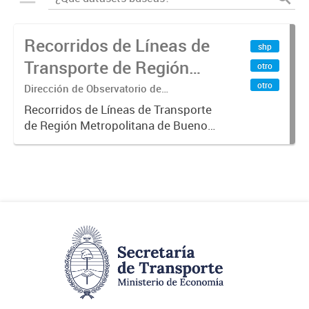
Recorridos de Líneas de
shp
Transporte de Región
otro
Metropolitana de
otro
Dirección de Observatorio de
Transporte, Estudio y Sistemas
Buenos Aires (RMBA)
Recorridos de Líneas de Transporte
de Región Metropolitana de Buenos
Aires (RMBA).-