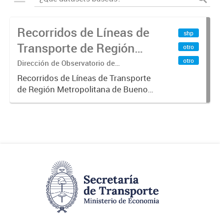
Recorridos de Líneas de
shp
Transporte de Región
otro
Metropolitana de
otro
Dirección de Observatorio de
Transporte, Estudio y Sistemas
Buenos Aires (RMBA)
Recorridos de Líneas de Transporte
de Región Metropolitana de Buenos
Aires (RMBA).-