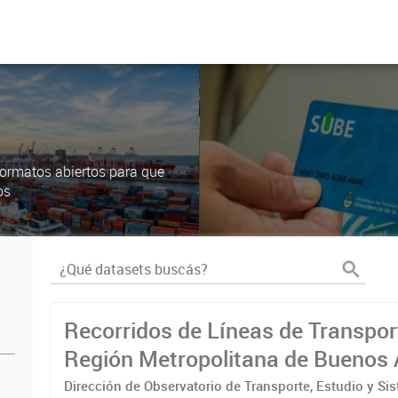
ormatos abiertos para que
os
Recorridos de Líneas de Transpor
Región Metropolitana de Buenos 
(RMBA)
Dirección de Observatorio de Transporte, Estudio y Si