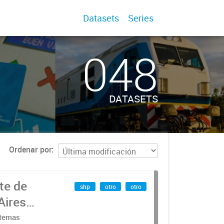
Datasets
Series
048
DATASETS
Ordenar por
te de
shp
otro
otro
Aires
stemas