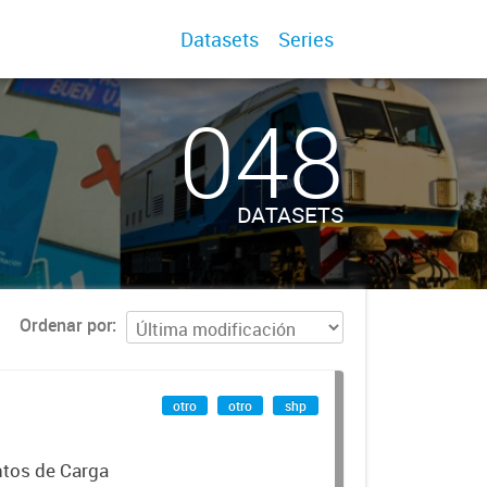
Datasets
Series
048
DATASETS
Ordenar por
otro
otro
shp
ntos de Carga