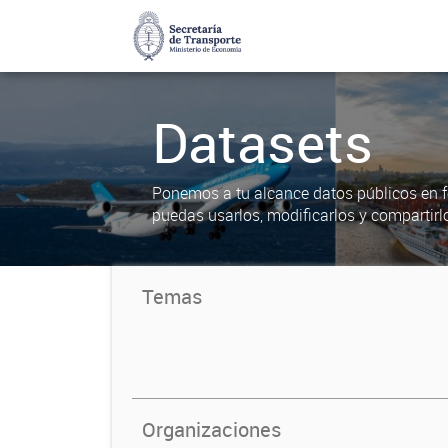
Datasets
Ponemos a tu alcance datos públicos en f
puedas usarlos, modificarlos y compartirl
Temas
Organizaciones