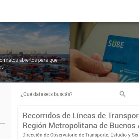
ormatos abiertos para que
os
Recorridos de Líneas de Transpor
Región Metropolitana de Buenos 
(RMBA)
Dirección de Observatorio de Transporte, Estudio y Si