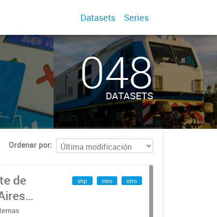
Datasets
Series
048
DATASETS
Ordenar por
te de
shp
otro
otro
Aires
stemas