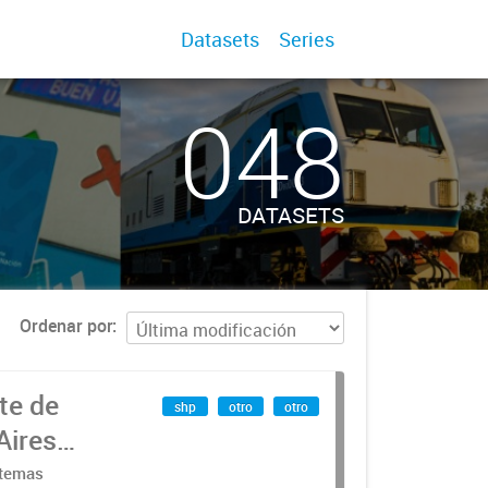
Datasets
Series
048
DATASETS
Ordenar por
te de
shp
otro
otro
Aires
stemas