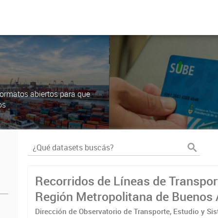
ormatos abiertos para que
os
Recorridos de Líneas de Transpor
Región Metropolitana de Buenos 
(RMBA)
Dirección de Observatorio de Transporte, Estudio y Si