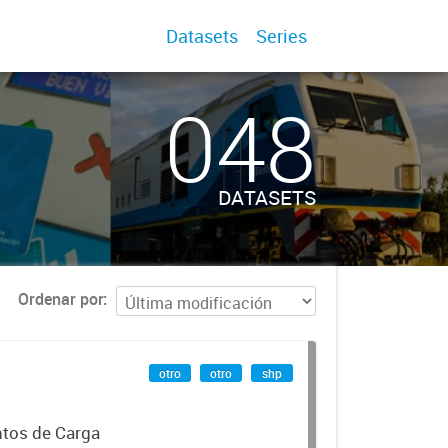
Datasets
Series
048
DATASETS
Ordenar por
otro
otro
shp
ntos de Carga