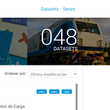
Datasets
Series
048
DATASETS
Ordenar por
otro
otro
shp
ntos de Carga